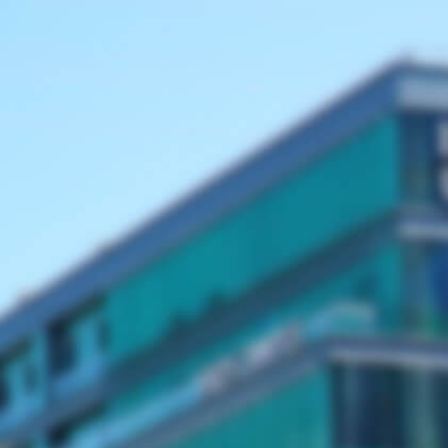
Ana
içeriğe
atla