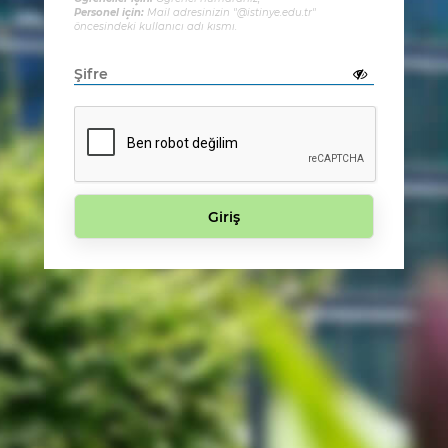
Personel için:
Mail adresinizin "@istinye.edu.tr"
öncesindeki kullanıcı adı kısmı.